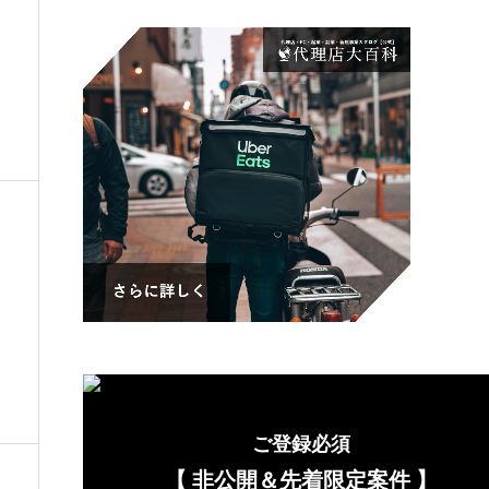
ご登録必須
【 非公開＆先着限定案件
】