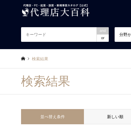
and
分野
or
検索結果
検索結果
並べ替え条件
新しい順