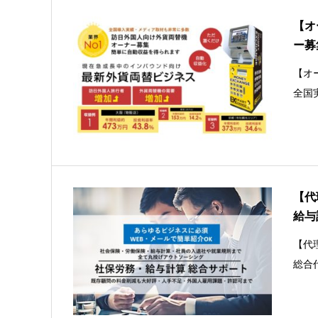
【オ
ー募
【オ
全国
【代
給与
【代
総合