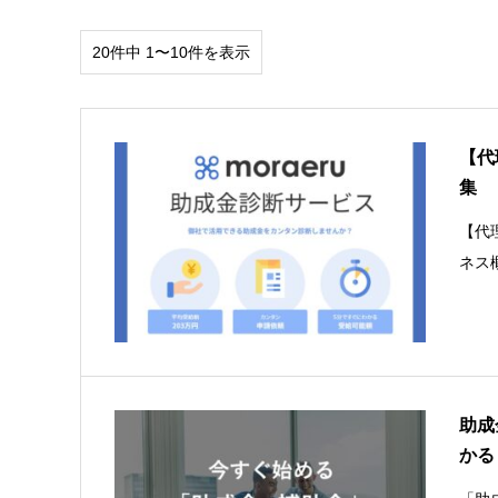
20件中 1〜10件を表示
【代
集
【代
ネス
助成
かる