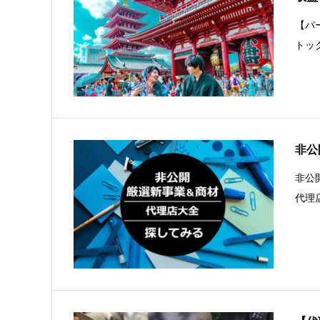
【パ
トッ
非公
非公
代理