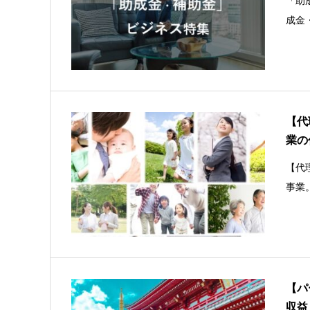
「助
成金
【代
業の
【代
事業
【パ
収益