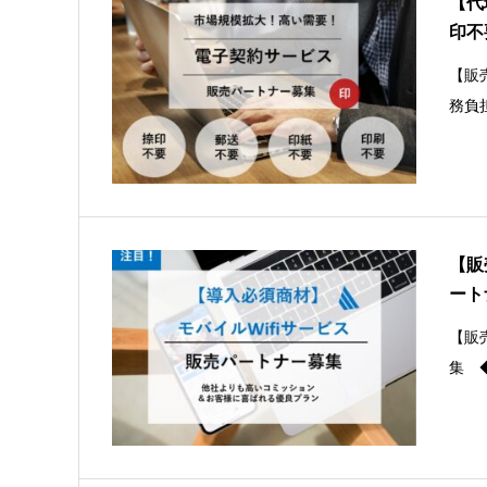
【代
印不
【販
務負
【販
ート
【販
集 