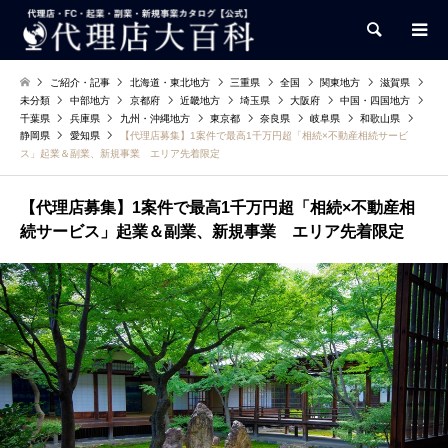
検索
ご紹介・記事
北海道・東北地方
三重県
全国
関東地方
滋賀県
未分類
中部地方
京都府
近畿地方
埼玉県
大阪府
中国・四国地方
千葉県
兵庫県
九州・沖縄地方
東京都
奈良県
岐阜県
和歌山県
静岡県
愛知県
【代理店募集】1案件で最高1千万円超「相続×不動産相続サービ
ス」起業＆副業、新規事業 エリア先着限定
【代理店募集】1案件で最高1千万円超「相続×不動産相
続サービス」起業＆副業、新規事業 エリア先着限定