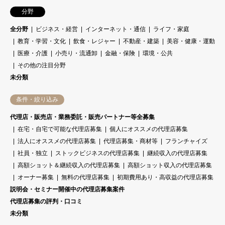
分野
全分野
ビジネス・経営
インターネット・通信
ライフ・家庭
教育・学習・文化
飲食・レジャー
不動産・建築
美容・健康・運動
医療・介護
小売り・流通卸
金融・保険
環境・公共
その他の注目分野
未分類
条件・絞り込み
代理店・販売店・業務委託・販売パートナー等全募集
在宅・自宅で可能な代理店募集
個人にオススメの代理店募集
法人にオススメの代理店募集
代理店募集・商材等
フランチャイズ
社員・独立
ストックビジネスの代理店募集
継続収入の代理店募集
高額ショット＆継続収入の代理店募集
高額ショット収入の代理店募集
オーナー募集
無料の代理店募集
初期費用あり・高収益の代理店募集
説明会・セミナー開催中の代理店募集案件
代理店募集の評判・口コミ
未分類