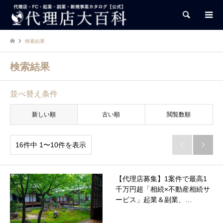
検索
検索結果
検索結果
並べ替え条件
新しい順
古い順
閲覧数順
16件中 1〜10件を表示


【代理店募集】1案件で最高1
千万円超「相続×不動産相続サ
ービス」起業＆副業、…