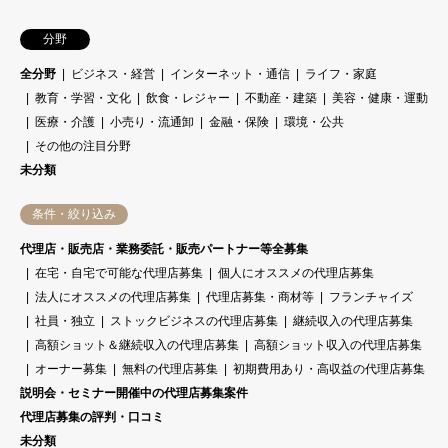
分野
全分野
ビジネス・経営
インターネット・通信
ライフ・家庭
教育・学習・文化
飲食・レジャー
不動産・建築
美容・健康・運動
医療・介護
小売り・流通卸
金融・保険
環境・公共
その他の注目分野
未分類
条件・絞り込み
代理店・販売店・業務委託・販売パートナー等全募集
在宅・自宅で可能な代理店募集
個人にオススメの代理店募集
法人にオススメの代理店募集
代理店募集・商材等
フランチャイズ
社員・独立
ストックビジネスの代理店募集
継続収入の代理店募集
高額ショット＆継続収入の代理店募集
高額ショット収入の代理店募集
オーナー募集
無料の代理店募集
初期費用あり・高収益の代理店募集
説明会・セミナー開催中の代理店募集案件
代理店募集の評判・口コミ
未分類